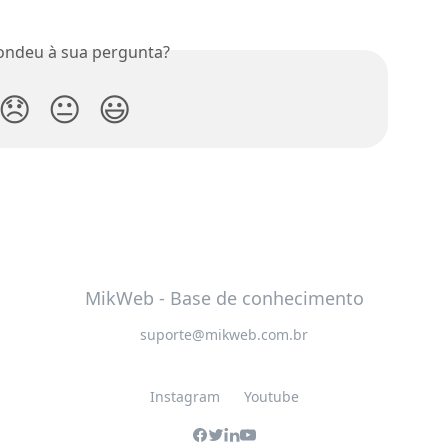
ondeu à sua pergunta?
😞
😐
😃
MikWeb - Base de conhecimento
suporte@mikweb.com.br
Instagram
Youtube