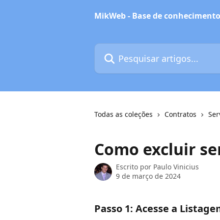
Passar para o conteúdo principal
MikWeb - Base de conheciment
Pesquisar artigos...
Todas as coleções
Contratos
Ser
Como excluir se
Escrito por
Paulo Vinicius
9 de março de 2024
Passo 1: Acesse a Listage