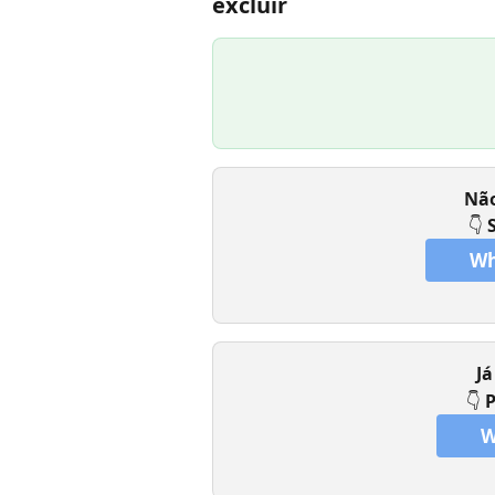
excluir
Não
👇 
Wh
Já
👇 
P
W