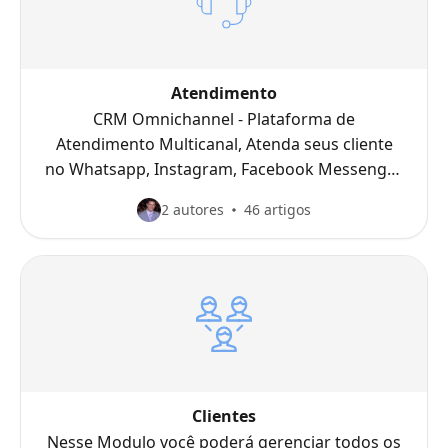
Atendimento
CRM Omnichannel - Plataforma de
Atendimento Multicanal, Atenda seus cliente
no Whatsapp, Instagram, Facebook Messenger
e Telegram através de atendimento
2 autores
46 artigos
humanizado ou Chatbot com Inteligência
Artificial + Machine Learning + PNL. Disparos
em massa direto pelo Whasapp Oficial.
Clientes
Nesse Modulo você poderá gerenciar todos os