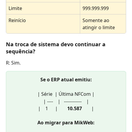
Limite
999.999.999
Reinício
Somente ao 
atingir o limite
Na troca de sistema devo continuar a 
sequência?
R: Sim.
Se o ERP atual emitiu:
| Série  | Última NFCom |
| ----    |   ------------    |
|    1      |        
10.587
        |
Ao migrar para MikWeb: