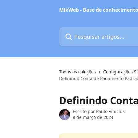
Passar para o conteúdo principal
MikWeb - Base de conheciment
Pesquisar artigos...
Todas as coleções
Configurações S
Definindo Conta de Pagamento Padrã
Definindo Cont
Escrito por
Paulo Vinicius
8 de março de 2024