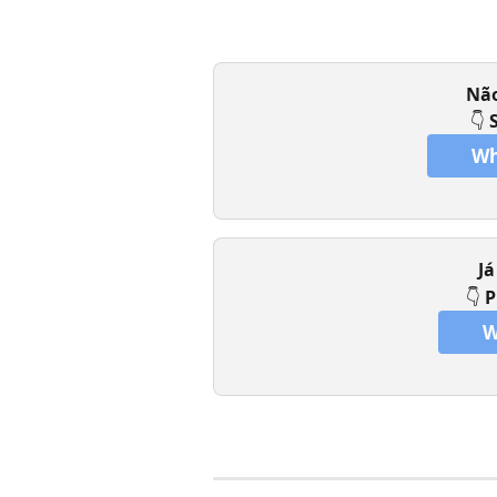
Não
👇 
Wh
Já
👇 
P
W