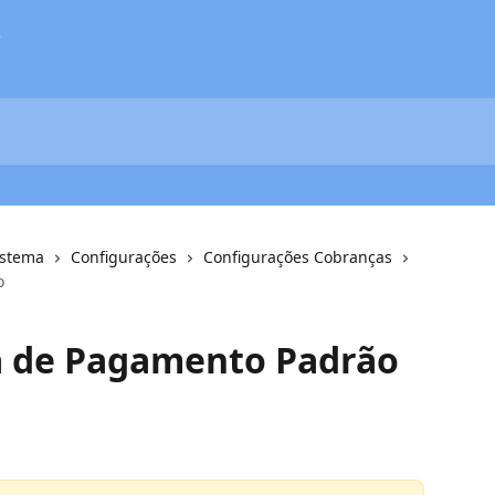
o
istema
Configurações
Configurações Cobranças
o
a de Pagamento Padrão