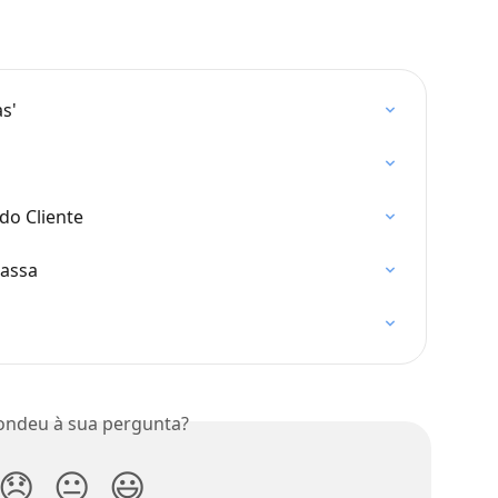
s'
do Cliente
assa
ondeu à sua pergunta?
😞
😐
😃