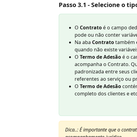
Passo 3.1 - 
Selecione o tip
O
 Contrato 
é o campo ded
pode ou não conter variáve
Na aba 
Contrato 
também é
quando não existe variávei
O 
Termo de Adesão 
é o c
acompanha o Contrato. Qua
padronizada entre seus cli
referentes ao serviço ou pr
O 
Termo de Adesão 
contém
completo dos clientes e etc
Dica..: É importante que o contr
acompanhamento jurídico.