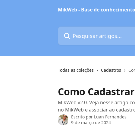
Passar para o conteúdo principal
MikWeb - Base de conheciment
Pesquisar artigos...
Todas as coleções
Cadastros
Co
Como Cadastrar
MikWeb v2.0. Veja nesse artigo 
no MikWeb e associar ao cadastro
Escrito por
Luan Fernandes
9 de março de 2024